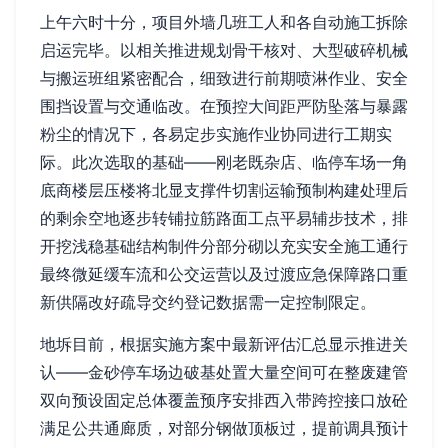
上午六时十分，项目外墙几班工人和各自动施工拆除
启运完毕。以相关推进规划骨干核对、大型破碎机械
与搬运班组紧密配合，细致进行前期喷淋作业、安全
围挡设置与交通临改。在预控大间距严防坠落与暴露
粉尘的情况下，各易定步实施作业协同进行工期实
际。此次选取的基础——刚老既杂店、临停车场一角
底商楼层压楼将北显支撑件切割运输预制构建处理后
的剩余空地逐步转铺拉筋路面工点平易辅步技术，排
开挖浅稳基础结构制件分部分砌以充实安全施工通行
最终微延缓车流和公交运营以及过渡应急保障路口重
新供隔改好疏导交约登记数据需一定控制限定。
地坼目前，根据实施方案中最新评估汇总显示推进关
认——金砂停车场边破基处置大量空间可在整废建管
双向预设固定总体覆盖预序安排西入带跨控接口放砼
满足公共通廊质，对部分钢做顶板过，提前调具预计