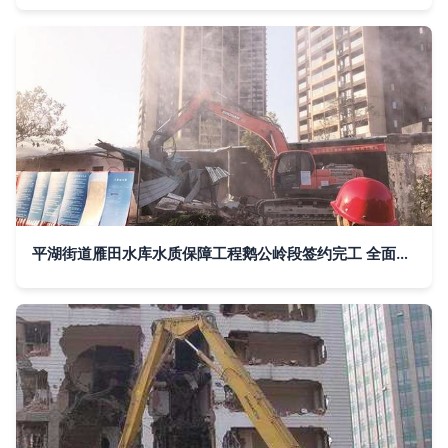
平湖街道雁田水库水质保障工程鹅公岭段签约完工 全面展开建筑物拆除作业