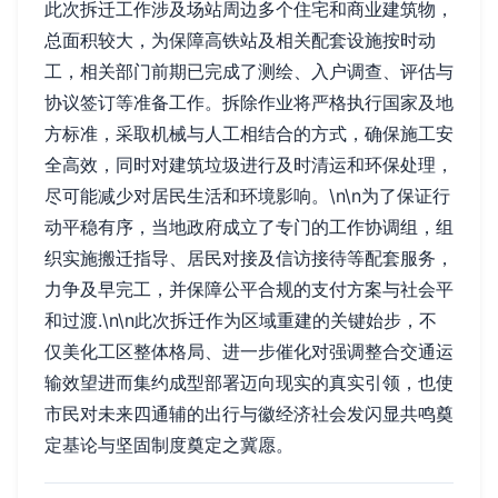
此次拆迁工作涉及场站周边多个住宅和商业建筑物，
总面积较大，为保障高铁站及相关配套设施按时动
工，相关部门前期已完成了测绘、入户调查、评估与
协议签订等准备工作。拆除作业将严格执行国家及地
方标准，采取机械与人工相结合的方式，确保施工安
全高效，同时对建筑垃圾进行及时清运和环保处理，
尽可能减少对居民生活和环境影响。\n\n为了保证行
动平稳有序，当地政府成立了专门的工作协调组，组
织实施搬迁指导、居民对接及信访接待等配套服务，
力争及早完工，并保障公平合规的支付方案与社会平
和过渡.\n\n此次拆迁作为区域重建的关键始步，不
仅美化工区整体格局、进一步催化对强调整合交通运
输效望进而集约成型部署迈向现实的真实引领，也使
市民对未来四通辅的出行与徽经济社会发闪显共鸣奠
定基论与坚固制度奠定之冀愿。