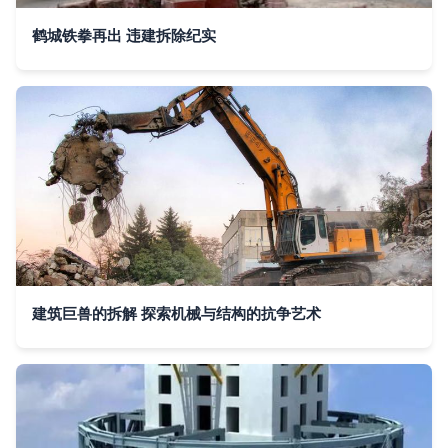
鹤城铁拳再出 违建拆除纪实
建筑巨兽的拆解 探索机械与结构的抗争艺术