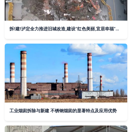
拆!建!泸定全力推进旧城改造,建设“红色美丽,宜居幸福”城市
工业烟囱拆除与新建 不锈钢烟囱的显著特点及应用优势